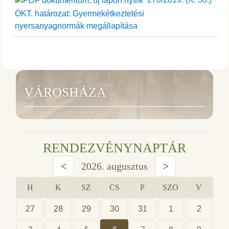
ÖKT. határozat: Gyermekétkeztetési
nyersanyagnormák megállapítása
VÁROSHÁZA
RENDEZVÉNYNAPTÁR
<
2026. augusztus
>
H
K
SZ
CS
P
SZO
V
27
28
29
30
31
1
2