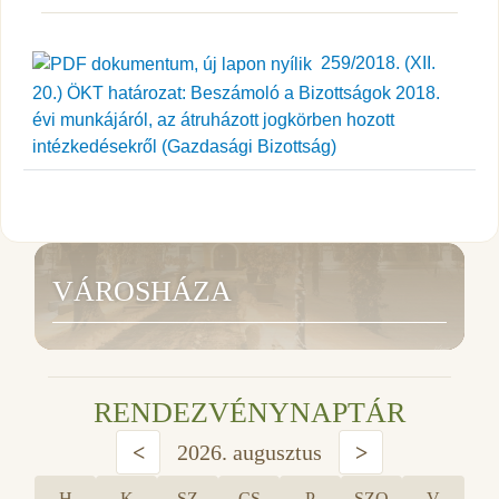
259/2018. (XII.
20.) ÖKT határozat: Beszámoló a Bizottságok 2018.
évi munkájáról, az átruházott jogkörben hozott
intézkedésekről (Gazdasági Bizottság)
VÁROSHÁZA
RENDEZVÉNYNAPTÁR
<
2026. augusztus
>
H
K
SZ
CS
P
SZO
V