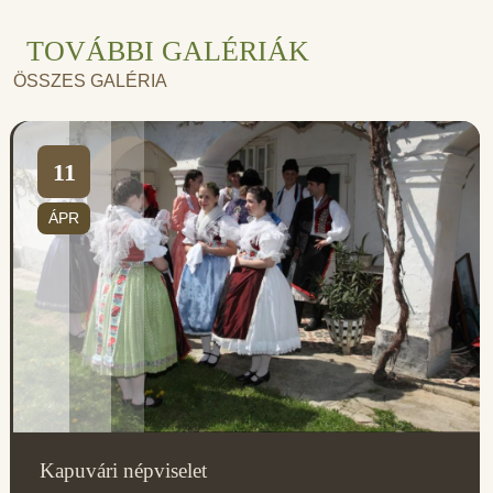
TOVÁBBI GALÉRIÁK
ÖSSZES GALÉRIA
11
ÁPR
Kapuvári népviselet