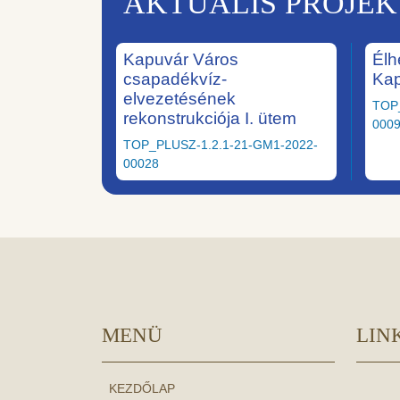
AKTUÁLIS PROJE
Kapuvár Város
Élh
csapadékvíz-
Ka
elvezetésének
TOP
rekonstrukciója I. ütem
000
TOP_PLUSZ-1.2.1-21-GM1-2022-
00028
MENÜ
LIN
KEZDŐLAP