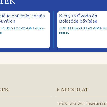
KTEK
ető településfejlesztés
Király-tó Óvoda és
puváron
Bölcsőde bővítése
_PLUSZ-1.2.1-21-GM1-2022-
TOP_PLUSZ-3.3.1-21-GM1-20
98
00036
KEK
KAPCSOLAT
KÖZVILÁGÍTÁSI HIBABEJELE