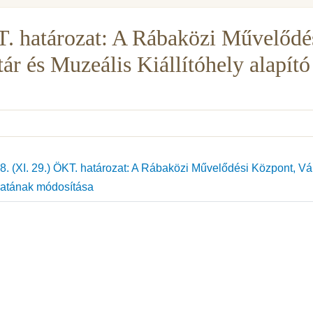
T. határozat: A Rábaközi Művelődé
r és Muzeális Kiállítóhely alapító
. (XI. 29.) ÖKT. határozat: A Rábaközi Művelődési Központ, Vá
iratának módosítása