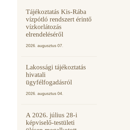
Tájékoztatás Kis-Rába
vízpótló rendszert érintő
vízkorlátozás
elrendeléséről
2026. augusztus 07.
Lakossági tájékoztatás
hivatali
ügyfélfogadásról
2026. augusztus 04.
A 2026. július 28-i
képviselő-testületi