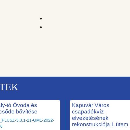
KTEK
ály-tó Óvoda és
Kapuvár Város
csőde bővítése
csapadékvíz-
elvezetésének
_PLUSZ-3.3.1-21-GM1-2022-
rekonstrukciója I. ütem
36