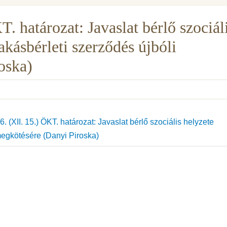
. határozat: Javaslat bérlő szociál
lakásbérleti szerződés újbóli
oska)
 (XII. 15.) ÖKT. határozat: Javaslat bérlő szociális helyzete
 megkötésére (Danyi Piroska)