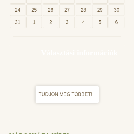
24
25
26
27
28
29
30
31
1
2
3
4
5
6
Választási információk
TUDJON MEG TÖBBET!