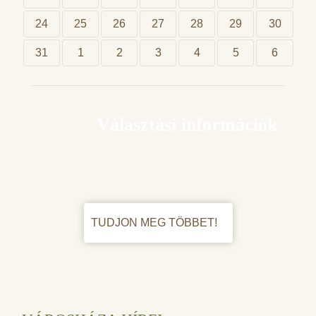
24
25
26
27
28
29
30
31
1
2
3
4
5
6
Választási információk
TUDJON MEG TÖBBET!