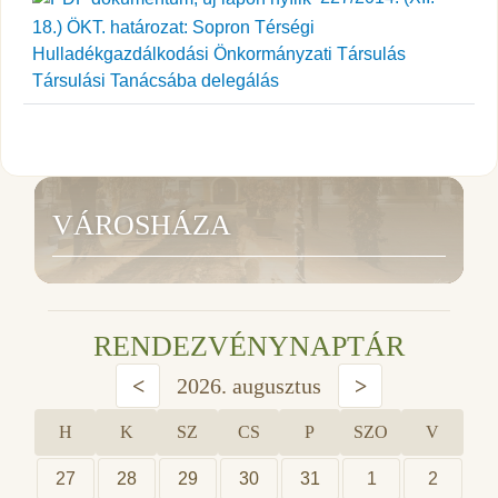
18.) ÖKT. határozat: Sopron Térségi
Hulladékgazdálkodási Önkormányzati Társulás
Társulási Tanácsába delegálás
VÁROSHÁZA
RENDEZVÉNYNAPTÁR
<
2026. augusztus
>
H
K
SZ
CS
P
SZO
V
27
28
29
30
31
1
2