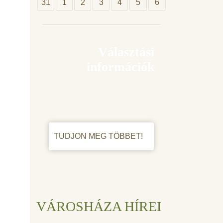
31
1
2
3
4
5
6
Választási
információk
TUDJON MEG TÖBBET!
VÁROSHÁZA HÍREI