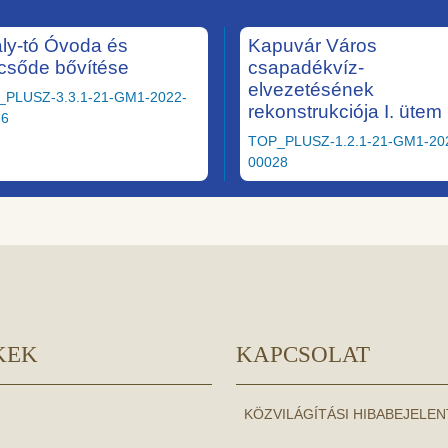
ály-tó Óvoda és
Kapuvár Város
csőde bővítése
csapadékvíz-
elvezetésének
_PLUSZ-3.3.1-21-GM1-2022-
rekonstrukciója I. ütem
36
TOP_PLUSZ-1.2.1-21-GM1-20
00028
KEK
KAPCSOLAT
KÖZVILÁGÍTÁSI HIBABEJELE