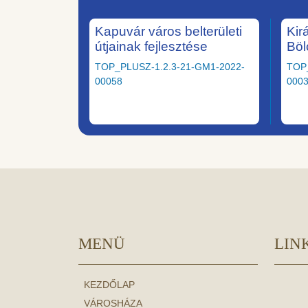
Kapuvár város belterületi
Kir
útjainak fejlesztése
Böl
TOP_PLUSZ-1.2.3-21-GM1-2022-
TOP
00058
000
MENÜ
LIN
KEZDŐLAP
VÁROSHÁZA