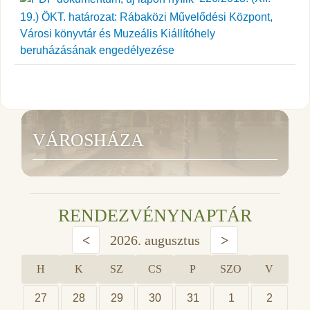
19.) ÖKT. határozat: Rábaközi Művelődési Központ,
Városi könyvtár és Muzeális Kiállítóhely
beruházásának engedélyezése
VÁROSHÁZA
RENDEZVÉNYNAPTÁR
<
2026. augusztus
>
H
K
SZ
CS
P
SZO
V
27
28
29
30
31
1
2