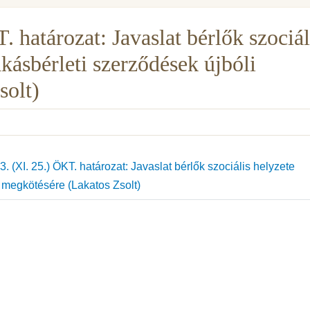
 határozat: Javaslat bérlők szociál
akásbérleti szerződések újbóli
solt)
 (XI. 25.) ÖKT. határozat: Javaslat bérlők szociális helyzete
i megkötésére (Lakatos Zsolt)