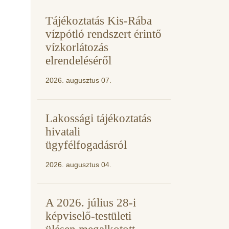
Tájékoztatás Kis-Rába
vízpótló rendszert érintő
vízkorlátozás
elrendeléséről
2026. augusztus 07.
Lakossági tájékoztatás
hivatali
ügyfélfogadásról
2026. augusztus 04.
A 2026. július 28-i
képviselő-testületi