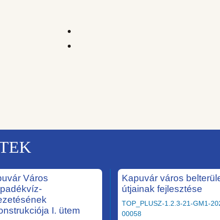
KTEK
uvár Város
Kapuvár város belterüle
padékvíz-
útjainak fejlesztése
ezetésének
TOP_PLUSZ-1.2.3-21-GM1-20
onstrukciója I. ütem
00058