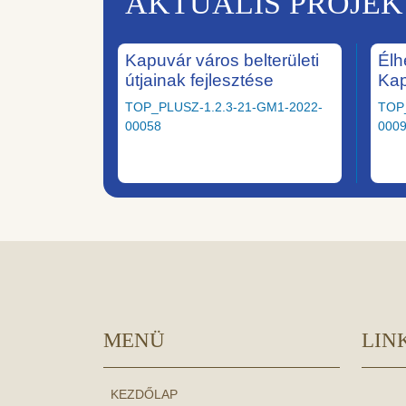
AKTUÁLIS PROJE
Kapuvár város belterületi
Élh
útjainak fejlesztése
Ka
TOP_PLUSZ-1.2.3-21-GM1-2022-
TOP
00058
000
MENÜ
LIN
KEZDŐLAP