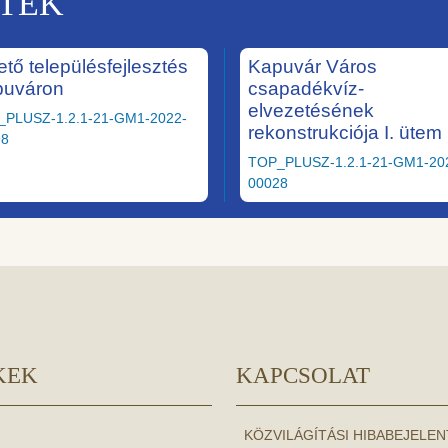
KTEK
ető településfejlesztés
Kapuvár Város
puváron
csapadékvíz-
elvezetésének
_PLUSZ-1.2.1-21-GM1-2022-
rekonstrukciója I. ütem
98
TOP_PLUSZ-1.2.1-21-GM1-20
00028
KEK
KAPCSOLAT
KÖZVILÁGÍTÁSI HIBABEJELE