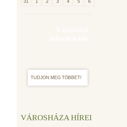
31
1
2
3
4
5
6
Választási
információk
TUDJON MEG TÖBBET!
VÁROSHÁZA HÍREI