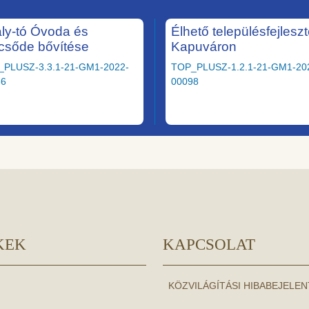
ály-tó Óvoda és
Élhető településfejlesz
csőde bővítése
Kapuváron
_PLUSZ-3.3.1-21-GM1-2022-
TOP_PLUSZ-1.2.1-21-GM1-20
36
00098
KEK
KAPCSOLAT
KÖZVILÁGÍTÁSI HIBABEJELE