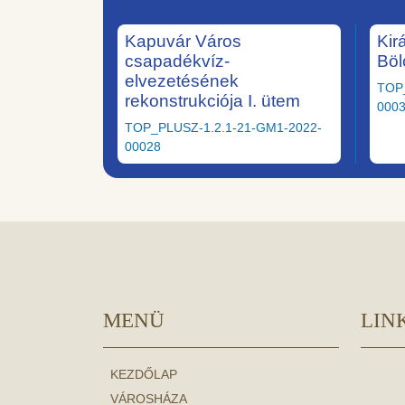
Kapuvár Város
Kir
csapadékvíz-
Böl
elvezetésének
TOP
rekonstrukciója I. ütem
000
TOP_PLUSZ-1.2.1-21-GM1-2022-
00028
MENÜ
LIN
KEZDŐLAP
VÁROSHÁZA