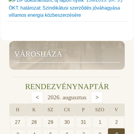
ÖKT. határozat: Szindikátusi szerződés jóváhagyása
villamos energia közbeszerzésére
VÁROSHÁZA
RENDEZVÉNYNAPTÁR
<
2026. augusztus
>
H
K
SZ
CS
P
SZO
V
27
28
29
30
31
1
2