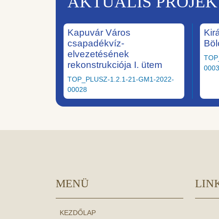
AKTUÁLIS PROJE
Kapuvár Város
Kir
csapadékvíz-
Böl
elvezetésének
TOP
rekonstrukciója I. ütem
000
TOP_PLUSZ-1.2.1-21-GM1-2022-
00028
MENÜ
LIN
KEZDŐLAP