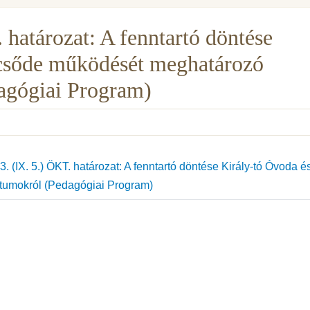
 határozat: A fenntartó döntése
lcsőde működését meghatározó
gógiai Program)
 (IX. 5.) ÖKT. határozat: A fenntartó döntése Király-tó Óvoda é
umokról (Pedagógiai Program)