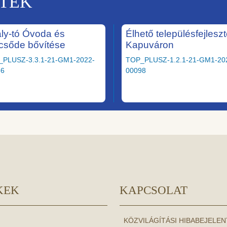
KTEK
ály-tó Óvoda és
Élhető településfejlesz
csőde bővítése
Kapuváron
_PLUSZ-3.3.1-21-GM1-2022-
TOP_PLUSZ-1.2.1-21-GM1-20
36
00098
KEK
KAPCSOLAT
KÖZVILÁGÍTÁSI HIBABEJELE