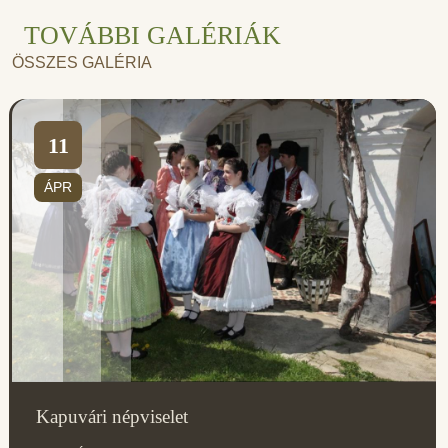
TOVÁBBI GALÉRIÁK
ÖSSZES GALÉRIA
11
ÁPR
Kapuvári népviselet