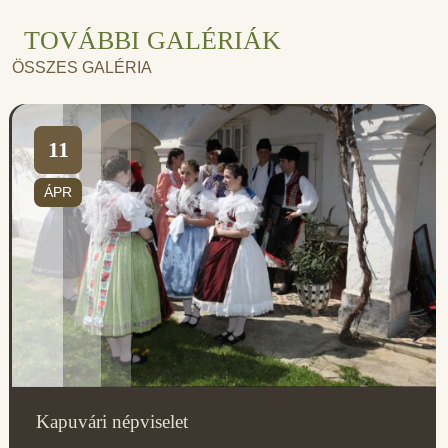
TOVÁBBI GALÉRIÁK
ÖSSZES GALÉRIA
11
ÁPR
Kapuvári népviselet