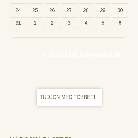
24
25
26
27
28
29
30
31
1
2
3
4
5
6
Választási információk
TUDJON MEG TÖBBET!