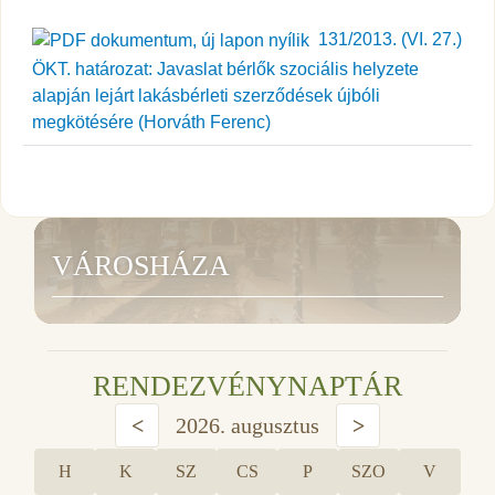
131/2013. (VI. 27.)
ÖKT. határozat: Javaslat bérlők szociális helyzete
alapján lejárt lakásbérleti szerződések újbóli
megkötésére (Horváth Ferenc)
VÁROSHÁZA
RENDEZVÉNYNAPTÁR
<
2026. augusztus
>
H
K
SZ
CS
P
SZO
V