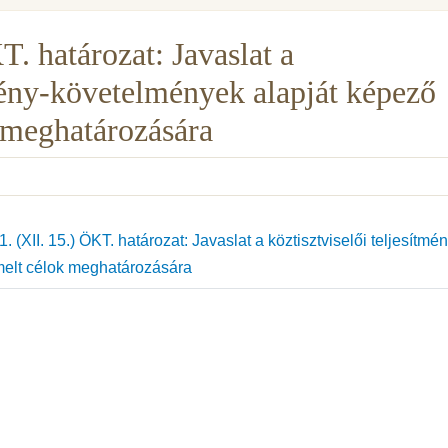
. határozat: Javaslat a
tmény-követelmények alapját képező
 meghatározására
 (XII. 15.) ÖKT. határozat: Javaslat a köztisztviselői teljesítmén
melt célok meghatározására