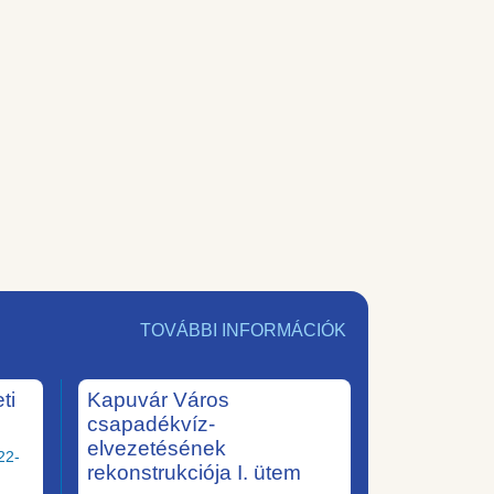
TOVÁBBI INFORMÁCIÓK
ti
Kapuvár Város
csapadékvíz-
elvezetésének
22-
rekonstrukciója I. ütem