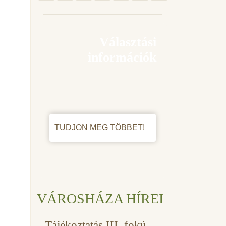
Választási
információk
TUDJON MEG TÖBBET!
VÁROSHÁZA HÍREI
Tájékoztatás III. fokú