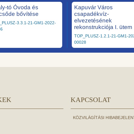
ály-tó Óvoda és
Kapuvár Város
csőde bővítése
csapadékvíz-
elvezetésének
_PLUSZ-3.3.1-21-GM1-2022-
rekonstrukciója I. ütem
36
TOP_PLUSZ-1.2.1-21-GM1-20
00028
KEK
KAPCSOLAT
KÖZVILÁGÍTÁSI HIBABEJELE