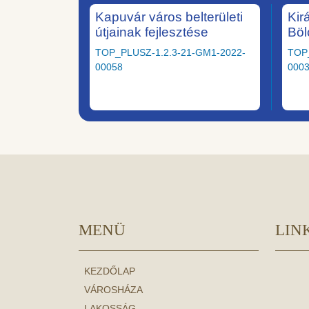
Kapuvár város belterületi
Kir
útjainak fejlesztése
Böl
TOP_PLUSZ-1.2.3-21-GM1-2022-
TOP
00058
000
MENÜ
LIN
KEZDŐLAP
VÁROSHÁZA
LAKOSSÁG