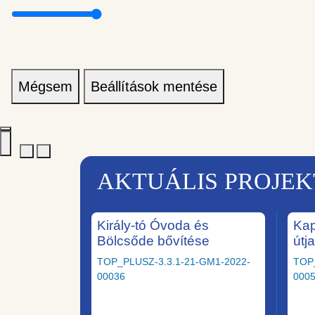
Mégsem
Beállítások mentése
AKTUÁLIS PROJE
Király-tó Óvoda és
Kap
Bölcsőde bővítése
útj
TOP_PLUSZ-3.3.1-21-GM1-2022-
TOP
00036
000