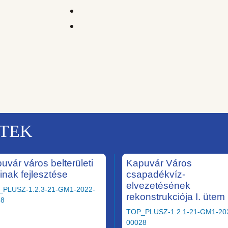
KTEK
uvár város belterületi
Kapuvár Város
ainak fejlesztése
csapadékvíz-
elvezetésének
_PLUSZ-1.2.3-21-GM1-2022-
rekonstrukciója I. ütem
58
TOP_PLUSZ-1.2.1-21-GM1-20
00028