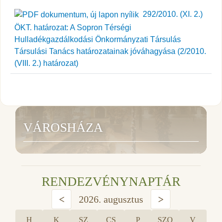
292/2010. (XI. 2.)
ÖKT. határozat: A Sopron Térségi
Hulladékgazdálkodási Önkormányzati Társulás
Társulási Tanács határozatainak jóváhagyása (2/2010.
(VIII. 2.) határozat)
VÁROSHÁZA
RENDEZVÉNYNAPTÁR
<
2026. augusztus
>
H
K
SZ
CS
P
SZO
V