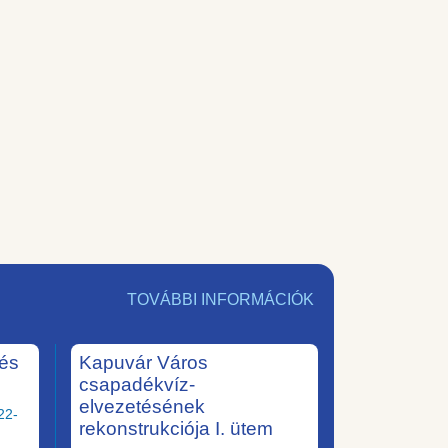
TOVÁBBI INFORMÁCIÓK
tés
Kapuvár Város
csapadékvíz-
elvezetésének
22-
rekonstrukciója I. ütem