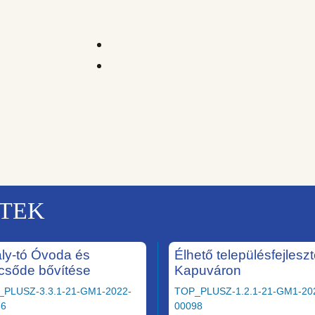
KTEK
ály-tó Óvoda és
Élhető településfejlesz
csőde bővítése
Kapuváron
_PLUSZ-3.3.1-21-GM1-2022-
TOP_PLUSZ-1.2.1-21-GM1-20
36
00098