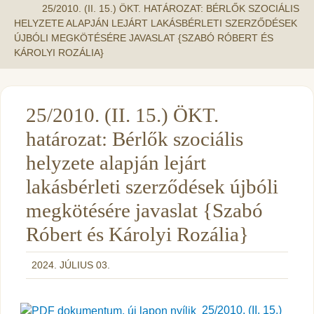
25/2010. (II. 15.) ÖKT. HATÁROZAT: BÉRLŐK SZOCIÁLIS
HELYZETE ALAPJÁN LEJÁRT LAKÁSBÉRLETI SZERZŐDÉSEK
ÚJBÓLI MEGKÖTÉSÉRE JAVASLAT {SZABÓ RÓBERT ÉS
KÁROLYI ROZÁLIA}
25/2010. (II. 15.) ÖKT.
határozat: Bérlők szociális
helyzete alapján lejárt
lakásbérleti szerződések újbóli
megkötésére javaslat {Szabó
Róbert és Károlyi Rozália}
2024. JÚLIUS 03.
25/2010. (II. 15.)