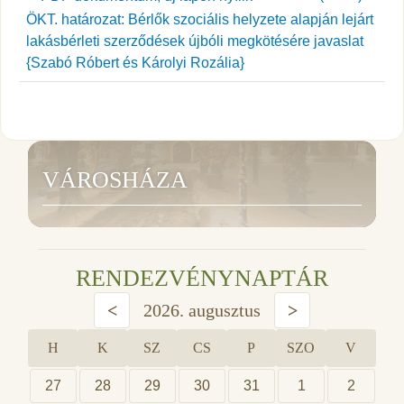
ÖKT. határozat: Bérlők szociális helyzete alapján lejárt
lakásbérleti szerződések újbóli megkötésére javaslat
{Szabó Róbert és Károlyi Rozália}
VÁROSHÁZA
RENDEZVÉNYNAPTÁR
<
2026. augusztus
>
H
K
SZ
CS
P
SZO
V
27
28
29
30
31
1
2