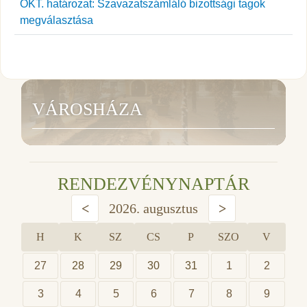
ÖKT. határozat: Szavazatszámláló bizottsági tagok
megválasztása
VÁROSHÁZA
RENDEZVÉNYNAPTÁR
<
2026. augusztus
>
H
K
SZ
CS
P
SZO
V
27
28
29
30
31
1
2
3
4
5
6
7
8
9