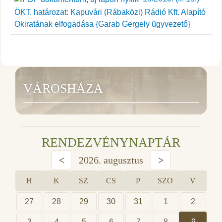
ÖKT. határozat: Kapuvári (Rábaközi) Rádió Kft. Alapító
Okiratának elfogadása {Garab Gergely ügyvezető}
VÁROSHÁZA
RENDEZVÉNYNAPTÁR
<
2026. augusztus
>
H
K
SZ
CS
P
SZO
V
27
28
29
30
31
1
2
3
4
5
6
7
8
9