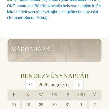
ÖKT. határozat: Bérlők szociális helyzete alapján lejárt
lakásbérleti szerződések újbóli megkötésére javaslat
(Tormáné Simon Mária)
VÁROSHÁZA
RENDEZVÉNYNAPTÁR
<
2026. augusztus
>
H
K
SZ
CS
P
SZO
V
27
28
29
30
31
1
2