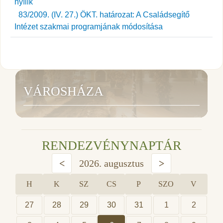
83/2009. (IV. 27.) ÖKT. határozat: A Családsegítő
Intézet szakmai programjának módosítása
VÁROSHÁZA
RENDEZVÉNYNAPTÁR
<
2026. augusztus
>
H
K
SZ
CS
P
SZO
V
27
28
29
30
31
1
2