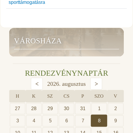
sporttámogatásra
VÁROSHÁZA
RENDEZVÉNYNAPTÁR
<
2026. augusztus
>
H
K
SZ
CS
P
SZO
V
27
28
29
30
31
1
2
3
4
5
6
7
8
9
10
11
12
13
14
15
16