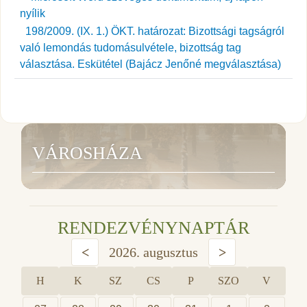
198/2009. (IX. 1.) ÖKT. határozat: Bizottsági tagságról
való lemondás tudomásulvétele, bizottság tag
választása. Eskütétel (Bajácz Jenőné megválasztása)
VÁROSHÁZA
RENDEZVÉNYNAPTÁR
<
2026. augusztus
>
H
K
SZ
CS
P
SZO
V