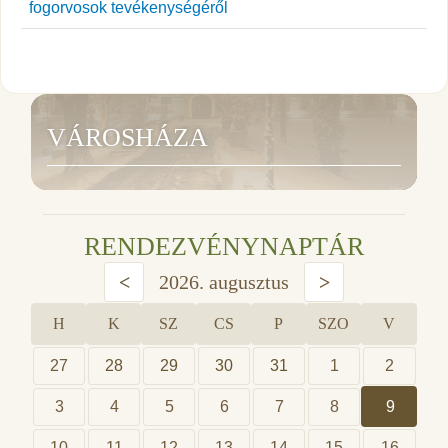
fogorvosok tevékenységéről
VÁROSHÁZA
RENDEZVÉNYNAPTÁR
<
2026. augusztus
>
H
K
SZ
CS
P
SZO
V
27
28
29
30
31
1
2
3
4
5
6
7
8
9
10
11
12
13
14
15
16