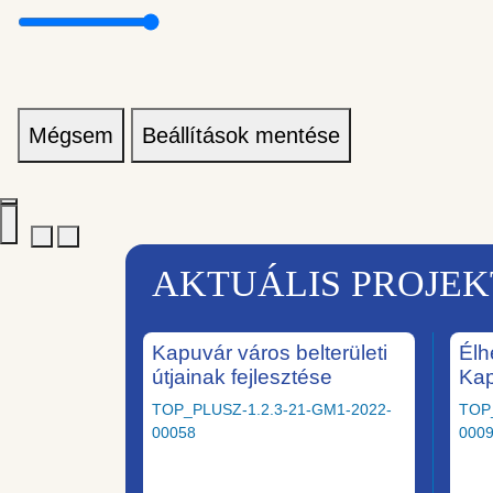
Mégsem
Beállítások mentése
AKTUÁLIS PROJE
Kapuvár város belterületi
Élh
útjainak fejlesztése
Ka
TOP_PLUSZ-1.2.3-21-GM1-2022-
TOP
00058
000