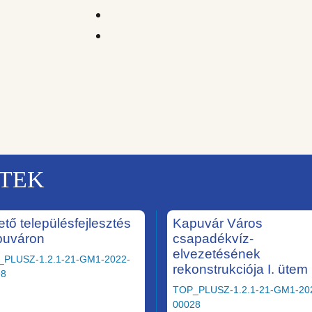
KTEK
ető településfejlesztés
Kapuvár Város
puváron
csapadékvíz-
elvezetésének
_PLUSZ-1.2.1-21-GM1-2022-
rekonstrukciója I. ütem
98
TOP_PLUSZ-1.2.1-21-GM1-20
00028