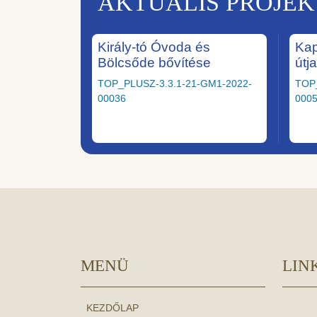
AKTUÁLIS PROJE
Király-tó Óvoda és
Kap
Bölcsőde bővítése
útj
TOP_PLUSZ-3.3.1-21-GM1-2022-
TOP
00036
000
MENÜ
LIN
KEZDŐLAP