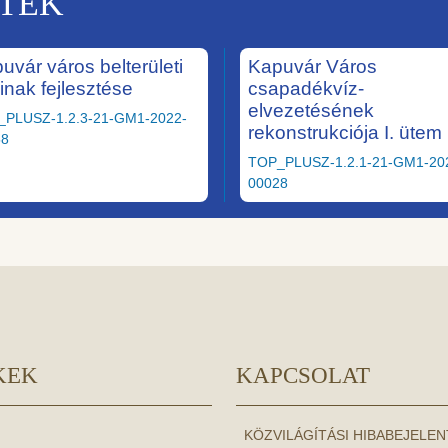
KTEK
uvár város belterületi
Kapuvár Város
ainak fejlesztése
csapadékvíz-
elvezetésének
_PLUSZ-1.2.3-21-GM1-2022-
rekonstrukciója I. ütem
58
TOP_PLUSZ-1.2.1-21-GM1-20
00028
KEK
KAPCSOLAT
KÖZVILÁGÍTÁSI HIBABEJELE