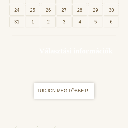
24
25
26
27
28
29
30
31
1
2
3
4
5
6
Választási információk
TUDJON MEG TÖBBET!