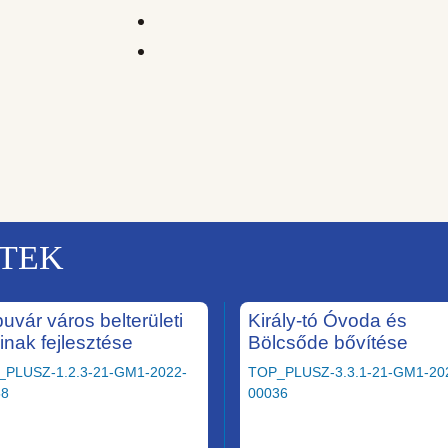
KTEK
uvár város belterületi
Király-tó Óvoda és
ainak fejlesztése
Bölcsőde bővítése
_PLUSZ-1.2.3-21-GM1-2022-
TOP_PLUSZ-3.3.1-21-GM1-20
58
00036