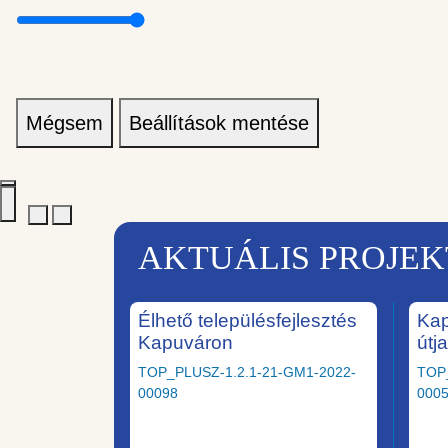
Mégsem
Beállítások mentése
AKTUÁLIS PROJE
Élhető településfejlesztés
Kap
Kapuváron
útj
TOP_PLUSZ-1.2.1-21-GM1-2022-
TOP
00098
000