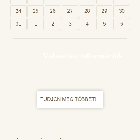
24
25
26
27
28
29
30
31
1
2
3
4
5
6
Választási információk
TUDJON MEG TÖBBET!