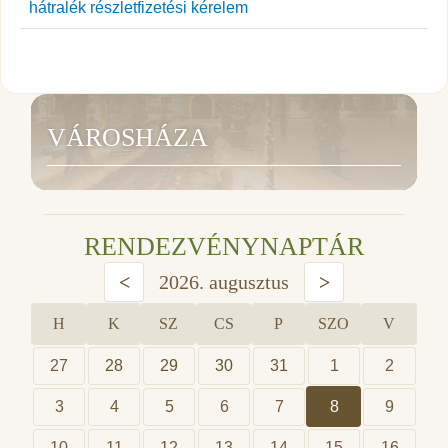
hátralék részletfizetési kérelem
VÁROSHÁZA
RENDEZVÉNYNAPTÁR
<
2026. augusztus
>
H
K
SZ
CS
P
SZO
V
27
28
29
30
31
1
2
3
4
5
6
7
8
9
10
11
12
13
14
15
16