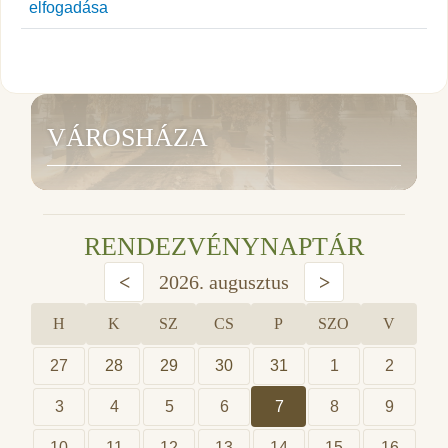
elfogadása
VÁROSHÁZA
RENDEZVÉNYNAPTÁR
<
2026. augusztus
>
H
K
SZ
CS
P
SZO
V
27
28
29
30
31
1
2
3
4
5
6
7
8
9
10
11
12
13
14
15
16