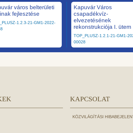
uvár város belterületi
Kapuvár Város
ainak fejlesztése
csapadékvíz-
elvezetésének
_PLUSZ-1.2.3-21-GM1-2022-
rekonstrukciója I. ütem
58
TOP_PLUSZ-1.2.1-21-GM1-20
00028
KEK
KAPCSOLAT
KÖZVILÁGÍTÁSI HIBABEJELE