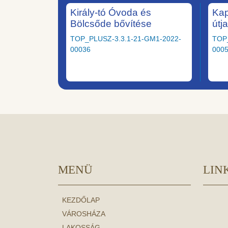
Király-tó Óvoda és
Kap
Bölcsőde bővítése
útj
TOP_PLUSZ-3.3.1-21-GM1-2022-
TOP
00036
000
MENÜ
LIN
KEZDŐLAP
VÁROSHÁZA
LAKOSSÁG