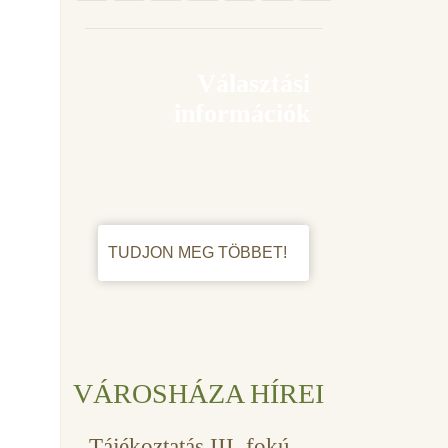
Választási
információk
TUDJON MEG TÖBBET!
VÁROSHÁZA HÍREI
Tájékoztatás III. fokú