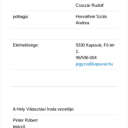
Csiszár Rudolf
póttagja:
Horváthné Szüts
Andrea
Elérhetősége:
9330 Kapuvár, Fő tér
1.
96/596-004
jegyzo@kapuvar.hu
A Hely Választási Iroda vezetője:
Pintér Róbert
jegyző