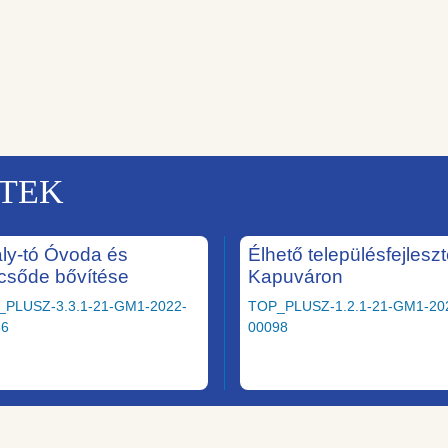
KTEK
ály-tó Óvoda és
Élhető településfejlesz
csőde bővítése
Kapuváron
_PLUSZ-3.3.1-21-GM1-2022-
TOP_PLUSZ-1.2.1-21-GM1-20
36
00098