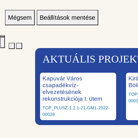
Mégsem
Beállítások mentése
AKTUÁLIS PROJE
Kapuvár Város
Kir
csapadékvíz-
Böl
elvezetésének
TOP
rekonstrukciója I. ütem
000
TOP_PLUSZ-1.2.1-21-GM1-2022-
00028