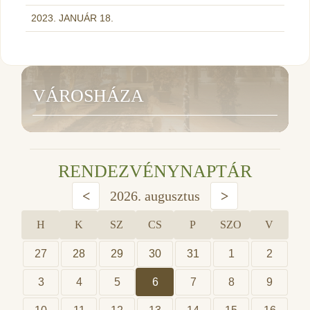
2023. JANUÁR 18.
VÁROSHÁZA
RENDEZVÉNYNAPTÁR
<
2026. augusztus
>
H
K
SZ
CS
P
SZO
V
27
28
29
30
31
1
2
3
4
5
6
7
8
9