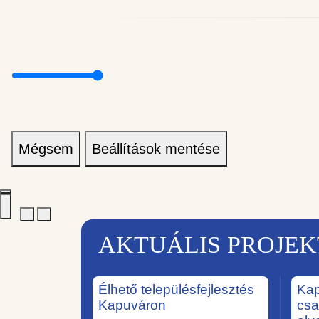
Mégsem
Beállítások mentése
AKTUÁLIS PROJE
Élhető településfejlesztés
Kap
Kapuváron
csa