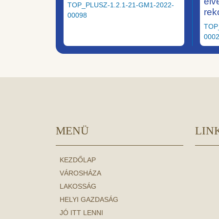
elv
TOP_PLUSZ-1.2.1-21-GM1-2022-
rek
00098
TOP
000
MENÜ
LIN
KEZDŐLAP
VÁROSHÁZA
LAKOSSÁG
HELYI GAZDASÁG
JÓ ITT LENNI