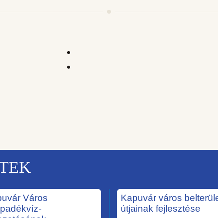
KTEK
uvár Város
Kapuvár város belterüle
padékvíz-
útjainak fejlesztése