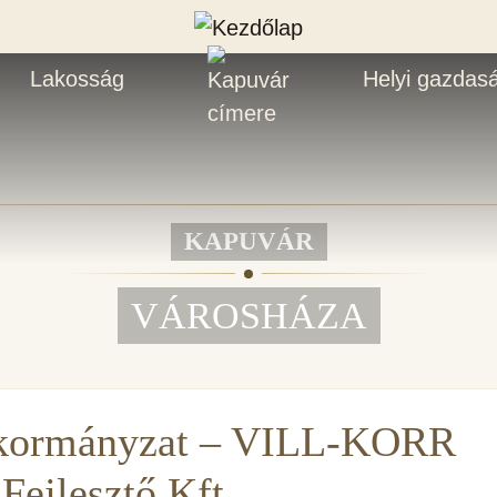
Lakosság
Helyi gazdas
KAPUVÁR
VÁROSHÁZA
nkormányzat – VILL-KORR
Fejlesztő Kft.