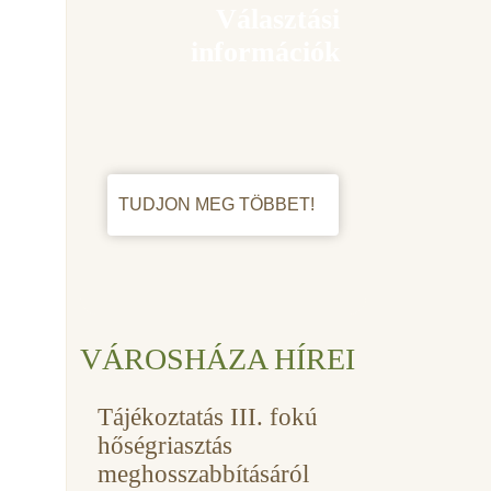
Választási
információk
TUDJON MEG TÖBBET!
VÁROSHÁZA HÍREI
Tájékoztatás III. fokú
hőségriasztás
meghosszabbításáról