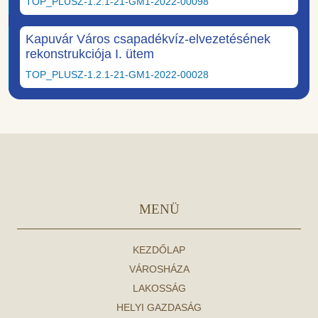
TOP_PLUSZ-1.2.1-21-GM1-2022-00098
Kapuvár Város csapadékvíz-elvezetésének
rekonstrukciója I. ütem
TOP_PLUSZ-1.2.1-21-GM1-2022-00028
MENÜ
KEZDŐLAP
VÁROSHÁZA
LAKOSSÁG
HELYI GAZDASÁG