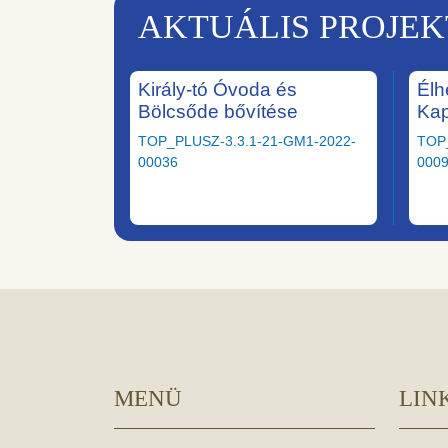
AKTUÁLIS PROJE
Király-tó Óvoda és
Élh
Bölcsőde bővítése
Ka
TOP_PLUSZ-3.3.1-21-GM1-2022-
TOP
00036
000
MENÜ
LIN