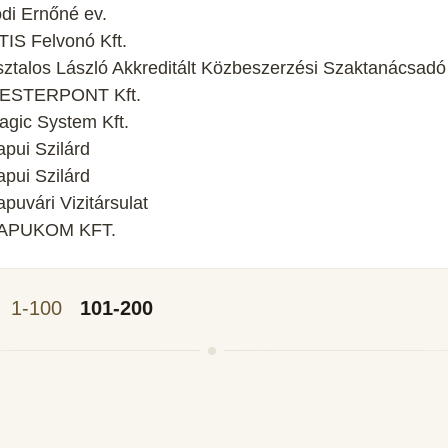
di Ernőné ev.
IS Felvonó Kft.
ztalos László Akkreditált Közbeszerzési Szaktanácsadó
 MESTERPONT Kft.
gic System Kft.
pui Szilárd
pui Szilárd
uvári Vizitársulat
 KAPUKOM KFT.
1-100
101-200