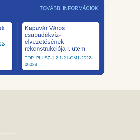
TOVÁBBI INFORMÁCIÓK
ti
Kapuvár Város
csapadékvíz-
elvezetésének
22-
rekonstrukciója I. ütem
TOP_PLUSZ-1.2.1-21-GM1-2022-
00028