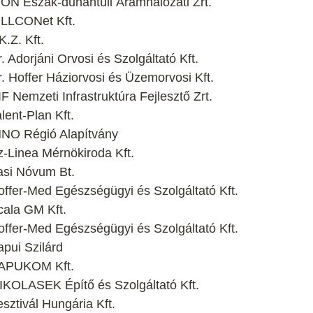
ON Észak-dunántúli Áramhálózati Zrt.
ILLCONet Kft.
.Z. Kft.
Adorjáni Orvosi és Szolgáltató Kft.
 Hoffer Háziorvosi és Üzemorvosi Kft.
Nemzeti Infrastruktúra Fejlesztő Zrt.
ent-Plan Kft.
NNO Régió Alapítvány
-Linea Mérnökiroda Kft.
asi Nóvum Bt.
ffer-Med Egészségügyi és Szolgáltató Kft.
ala GM Kft.
ffer-Med Egészségügyi és Szolgáltató Kft.
pui Szilárd
KAPUKOM Kft.
KOLASEK Építő és Szolgáltató Kft.
ztivál Hungária Kft.