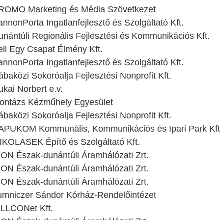
ROMO Marketing és Média Szövetkezet
nonPorta Ingatlanfejlesztő és Szolgáltató Kft.
ántúli Regionális Fejlesztési és Kommunikációs Kft.
ll Egy Csapat Élmény Kft.
nonPorta Ingatlanfejlesztő és Szolgáltató Kft.
aközi Sokoróalja Fejlesztési Nonprofit Kft.
kai Norbert e.v.
ontázs Kézműhely Egyesület
aközi Sokoróalja Fejlesztési Nonprofit Kft.
APUKOM Kommunális, Kommunikációs és Ipari Park Kft
KOLASEK Építő és Szolgáltató Kft.
ON Észak-dunántúli Áramhálózati Zrt.
ON Észak-dunántúli Áramhálózati Zrt.
ON Észak-dunántúli Áramhálózati Zrt.
umniczer Sándor Kórház-Rendelőintézet
ILLCONet Kft.