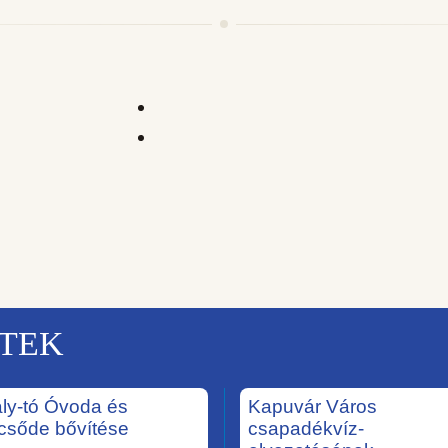
KTEK
ály-tó Óvoda és
Kapuvár Város
csőde bővítése
csapadékvíz-