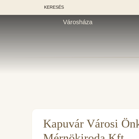
KERESÉS
Városháza
Kapuvár Városi Ön
Mérnökiroda Kft.