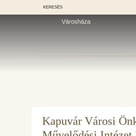
KERESÉS
Városháza
Kapuvár Városi Ön
Művelődési Intézet