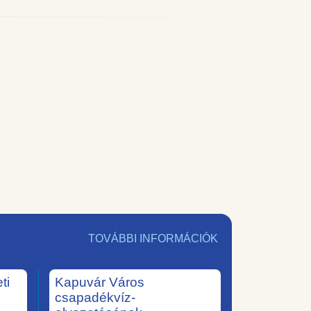
TOVÁBBI INFORMÁCIÓK
ti
Kapuvár Város
csapadékvíz-