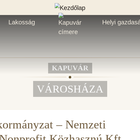
Lakosság
Helyi gazdas
KAPUVÁR
VÁROSHÁZA
kormányzat – Nemzeti
 Nonprofit Közhasznú Kft.