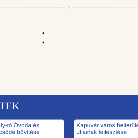
KTEK
ály-tó Óvoda és
Kapuvár város belterüle
csőde bővítése
útjainak fejlesztése