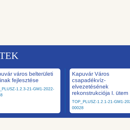
KTEK
uvár város belterületi
Kapuvár Város
ainak fejlesztése
csapadékvíz-
elvezetésének
_PLUSZ-1.2.3-21-GM1-2022-
rekonstrukciója I. ütem
58
TOP_PLUSZ-1.2.1-21-GM1-20
00028