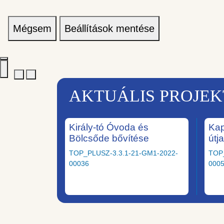
Mégsem
Beállítások mentése
AKTUÁLIS PROJE
Király-tó Óvoda és
Kap
Bölcsőde bővítése
útj
TOP_PLUSZ-3.3.1-21-GM1-2022-
TOP
00036
000