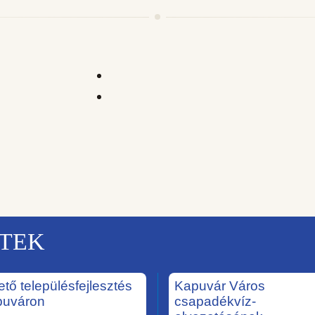
KTEK
ető településfejlesztés
Kapuvár Város
puváron
csapadékvíz-