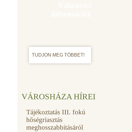
Választási
információk
TUDJON MEG TÖBBET!
VÁROSHÁZA HÍREI
Tájékoztatás III. fokú
hőségriasztás
meghosszabbításáról