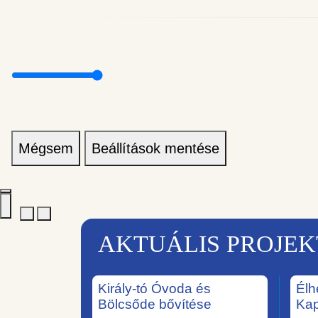
Mégsem
Beállítások mentése
AKTUÁLIS PROJE
Király-tó Óvoda és
Élh
Bölcsőde bővítése
Ka