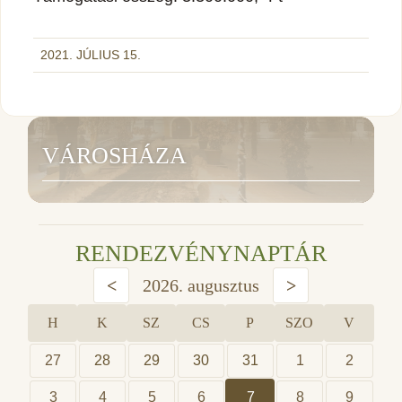
2021. JÚLIUS 15.
VÁROSHÁZA
RENDEZVÉNYNAPTÁR
<
2026. augusztus
>
H
K
SZ
CS
P
SZO
V
27
28
29
30
31
1
2
3
4
5
6
7
8
9